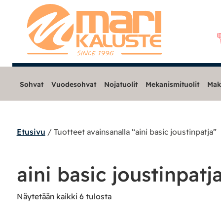
Sohvat
Vuodesohvat
Nojatuolit
Mekanismituolit
Mak
Etusivu
/ Tuotteet avainsanalla “aini basic joustinpatja”
Sohvat
Nojatuolit
aini basic joustinpatj
Mekanismituolit
Näytetään kaikki 6 tulosta