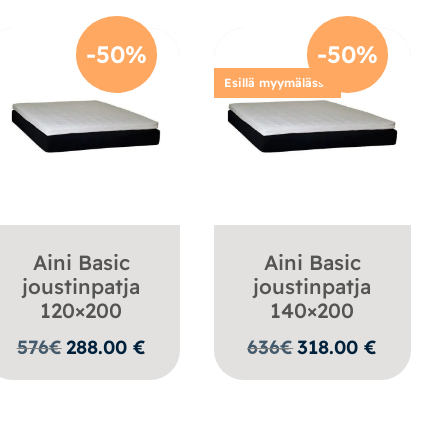
-50%
-50%
Esillä myymälässä
Aini Basic
Aini Basic
joustinpatja
joustinpatja
120×200
140×200
576
€
288.00
€
636
€
318.00
€