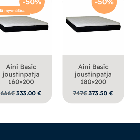
-50%
-50%
llä myymälässä
Aini Basic
Aini Basic
joustinpatja
joustinpatja
160×200
180×200
666
€
333.00
€
747
€
373.50
€