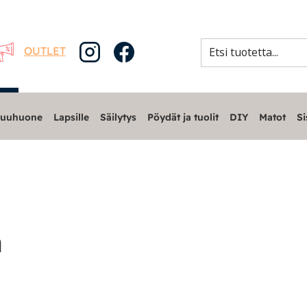
OUTLET
uuhuone
Lapsille
Säilytys
Pöydät ja tuolit
DIY
Matot
Si
a