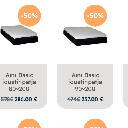
-50%
-50%
Aini Basic
Aini Basic
joustinpatja
joustinpatja
80×200
90×200
572
€
286.00
€
474
€
237.00
€