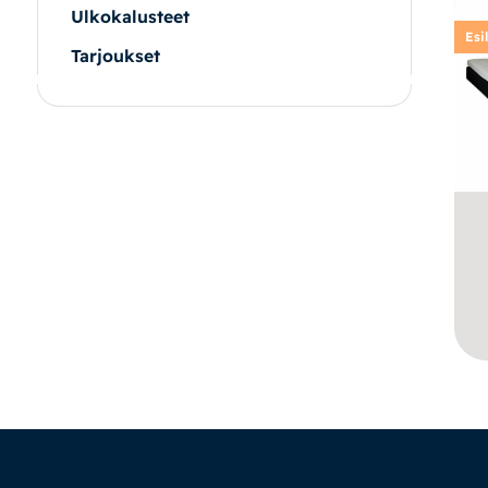
Ulkokalusteet
Esi
Tarjoukset
|
|
Oma tili
Yhteystiedot
Ostoskori