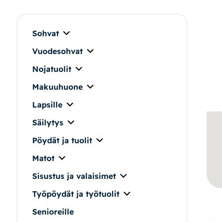
Makuuhuone
Pöydät ja tuolit
Sohvat
Vuodesohvat
Säilytys
Nojatuolit
Työpöydät ja työtuolit
Makuuhuone
Lapsille
Matot
Säilytys
Ulkokalusteet
Pöydät ja tuolit
Matot
Valaisimet
Sisustus ja valaisimet
Vuodesohvat
Työpöydät ja työtuolit
Senioreille
Senioreille