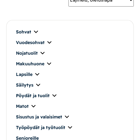
Mekanismituolit
Makuuhuone
Sohvat
Vuodesohvat
Pöydät ja tuolit
Nojatuolit
Säilytys
Makuuhuone
Lapsille
Työpöydät ja työtuolit
Säilytys
Pöydät ja tuolit
Matot
Matot
Ulkokalusteet
Sisustus ja valaisimet
Työpöydät ja työtuolit
Valaisimet
Senioreille