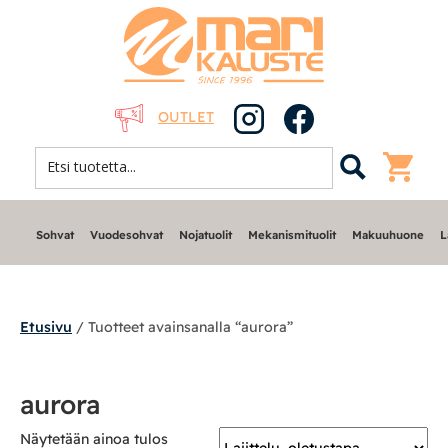
OUTLET
Sohvat
Vuodesohvat
Nojatuolit
Mekanismituolit
Makuuhuone
L
Etusivu
/ Tuotteet avainsanalla “aurora”
Sohvat
aurora
Nojatuolit
Näytetään ainoa tulos