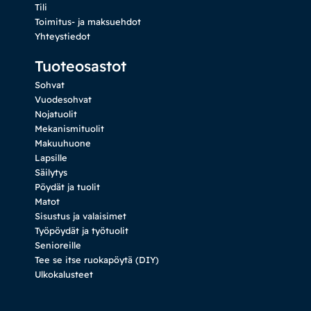
Tili
Toimitus- ja maksuehdot
Yhteystiedot
Tuoteosastot
Sohvat
Vuodesohvat
Nojatuolit
Mekanismituolit
Makuuhuone
Lapsille
Säilytys
Pöydät ja tuolit
Matot
Sisustus ja valaisimet
Työpöydät ja työtuolit
Senioreille
Tee se itse ruokapöytä (DIY)
Ulkokalusteet