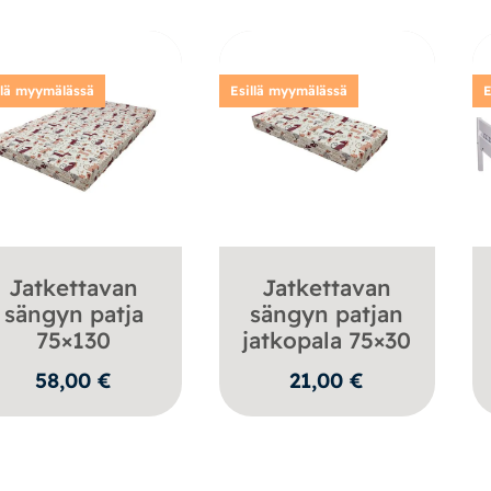
llä myymälässä
Esillä myymälässä
E
Jatkettavan
Jatkettavan
sängyn patja
sängyn patjan
75×130
jatkopala 75×30
58,00
€
21,00
€