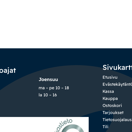
Sivukart
oajat
Etusivu
Joensuu
Evästekäytänt
ma – pe 10 – 18
Kassa
la 10 – 16
Kauppa
Ostoskori
Tarjoukset
Tietosuojalau
Tili