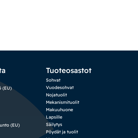
ta
Tuoteosastot
Sohvat
Vuodesohvat
ö (EU)
Nojatuolit
Mekanismituolit
Makuuhuone
Lapsille
Säilytys
sunto (EU)
Pöydät ja tuolit