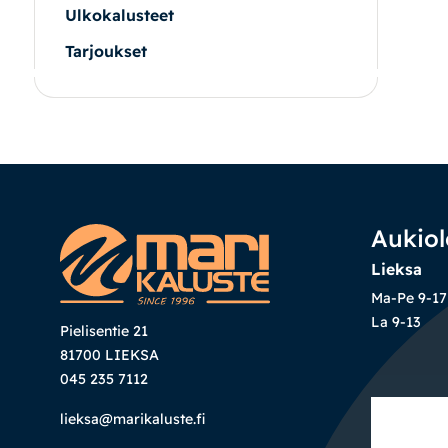
Ulkokalusteet
Tarjoukset
|
|
Oma tili
Yhteystiedot
Ostoskori
Aukiol
Lieksa
Ma-Pe 9-17
La 9-13
Pielisentie 21
81700 LIEKSA
045 235 7112
lieksa@marikaluste.fi