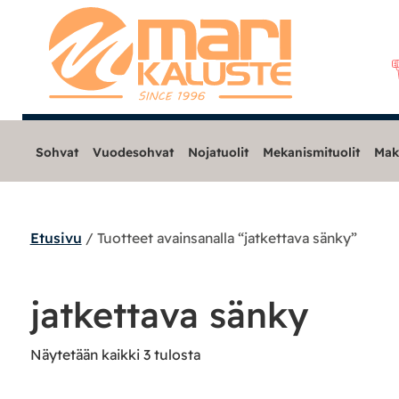
Sohvat
Vuodesohvat
Nojatuolit
Mekanismituolit
Mak
Etusivu
/ Tuotteet avainsanalla “jatkettava sänky”
Sohvat
Nojatuolit
jatkettava sänky
Mekanismituolit
Näytetään kaikki 3 tulosta