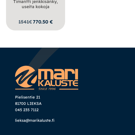
Timantti jenkkisänky,
useita kokoja
1541
€
770.50
€
Pielisentie 21
81700 LIEKSA
045 235 7112
lieksa@marikaluste.fi