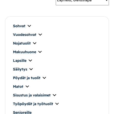
Mekanismituolit
Makuuhuone
Sohvat
Vuodesohvat
Pöydät ja tuolit
Nojatuolit
Säilytys
Makuuhuone
Lapsille
Työpöydät ja työtuolit
Säilytys
Pöydät ja tuolit
Matot
Matot
Ulkokalusteet
Sisustus ja valaisimet
Työpöydät ja työtuolit
Valaisimet
Senioreille