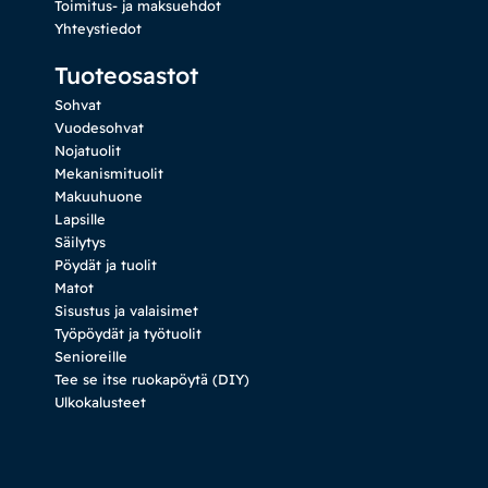
Toimitus- ja maksuehdot
Yhteystiedot
Tuoteosastot
Sohvat
Vuodesohvat
Nojatuolit
Mekanismituolit
Makuuhuone
Lapsille
Säilytys
Pöydät ja tuolit
Matot
Sisustus ja valaisimet
Työpöydät ja työtuolit
Senioreille
Tee se itse ruokapöytä (DIY)
Ulkokalusteet