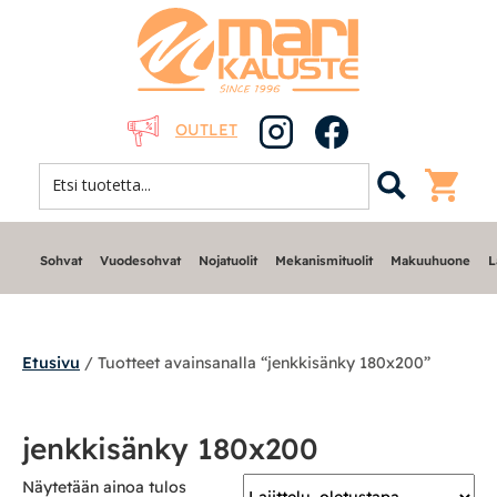
OUTLET
Sohvat
Vuodesohvat
Nojatuolit
Mekanismituolit
Makuuhuone
L
Etusivu
/ Tuotteet avainsanalla “jenkkisänky 180x200”
Sohvat
jenkkisänky 180x200
Nojatuolit
Näytetään ainoa tulos