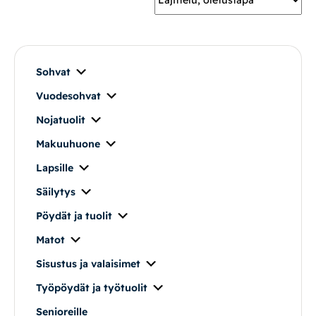
Mekanismituolit
Makuuhuone
Sohvat
Vuodesohvat
Pöydät ja tuolit
Nojatuolit
Säilytys
Makuuhuone
Lapsille
Työpöydät ja työtuolit
Säilytys
Pöydät ja tuolit
Matot
Matot
Ulkokalusteet
Sisustus ja valaisimet
Työpöydät ja työtuolit
Valaisimet
Senioreille