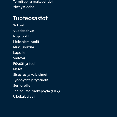
Toimitus- ja maksuehdot
Yhteystiedot
Tuoteosastot
Sohvat
Vuodesohvat
Nojatuolit
Mekanismituolit
Makuuhuone
Lapsille
Säilytys
Pöydät ja tuolit
Matot
Sisustus ja valaisimet
Työpöydät ja työtuolit
Senioreille
Tee se itse ruokapöytä (DIY)
Ulkokalusteet