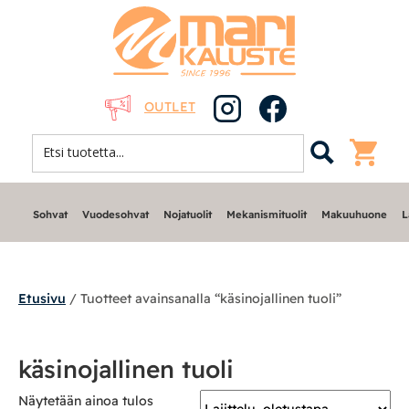
OUTLET
Sohvat
Vuodesohvat
Nojatuolit
Mekanismituolit
Makuuhuone
L
Etusivu
/ Tuotteet avainsanalla “käsinojallinen tuoli”
Sohvat
käsinojallinen tuoli
Nojatuolit
Näytetään ainoa tulos