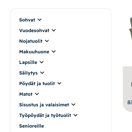
Makuuhuone
Pöydät ja tuolit
Sohvat
Vuodesohvat
Säilytys
Nojatuolit
Työpöydät ja työtuolit
Makuuhuone
Lapsille
Matot
Säilytys
Ulkokalusteet
Pöydät ja tuolit
Matot
Valaisimet
8
Sisustus ja valaisimet
Vuodesohvat
Työpöydät ja työtuolit
Senioreille
Senioreille