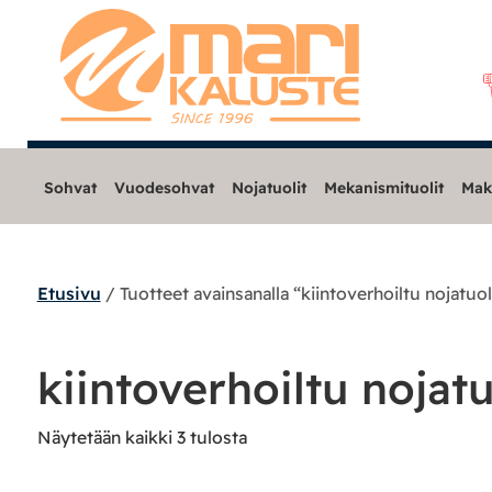
Sohvat
Vuodesohvat
Nojatuolit
Mekanismituolit
Mak
Etusivu
/ Tuotteet avainsanalla “kiintoverhoiltu nojatuol
Sohvat
Nojatuolit
kiintoverhoiltu nojatu
Mekanismituolit
Näytetään kaikki 3 tulosta