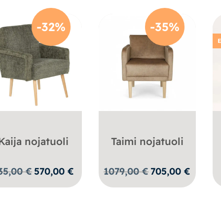
-32%
-35%
E
Kaija nojatuoli
Taimi nojatuoli
Alkuperäinen
Nykyinen
Alkuperäinen
Nykyine
35,00
€
570,00
€
1079,00
€
705,00
€
hinta
hinta
hinta
hinta
oli:
on:
oli:
on:
835,00 €.
570,00 €.
1079,00 €.
705,00 €.