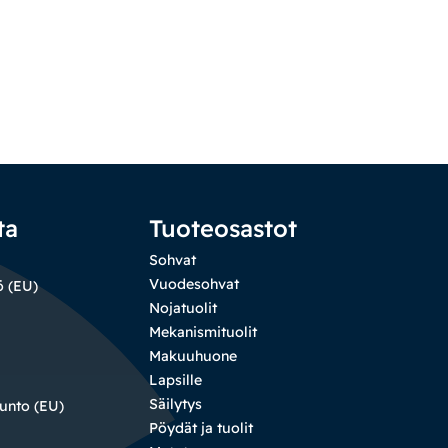
ta
Tuoteosastot
Sohvat
Vuodesohvat
ö (EU)
Nojatuolit
Mekanismituolit
Makuuhuone
Lapsille
Säilytys
sunto (EU)
Pöydät ja tuolit