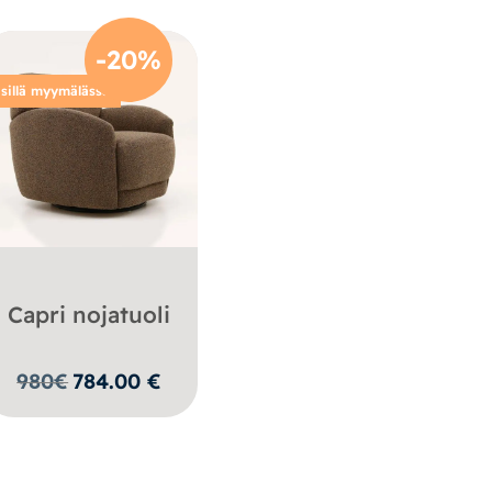
-20%
sillä myymälässä
Capri nojatuoli
n
980
€
784.00
€