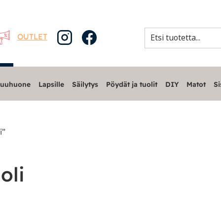
OUTLET
uuhuone
Lapsille
Säilytys
Pöydät ja tuolit
DIY
Matot
Si
i”
oli