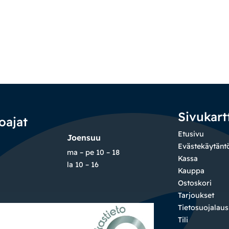
Sivukart
oajat
Etusivu
Joensuu
Evästekäytänt
ma – pe 10 – 18
Kassa
la 10 – 16
Kauppa
Ostoskori
Tarjoukset
Tietosuojalau
Tili