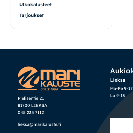
Ulkokalusteet
Tarjoukset
|
|
Oma tili
Yhteystiedot
Ostoskori
Aukiol
Lieksa
Ma-Pe 9-17
La 9-13
Pielisentie 21
81700 LIEKSA
045 235 7112
lieksa@marikaluste.fi