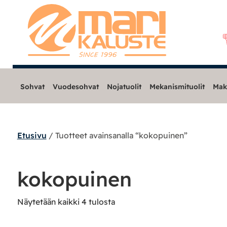
Sohvat
Vuodesohvat
Nojatuolit
Mekanismituolit
Mak
Etusivu
/ Tuotteet avainsanalla “kokopuinen”
Sohvat
Nojatuolit
kokopuinen
Mekanismituolit
Näytetään kaikki 4 tulosta