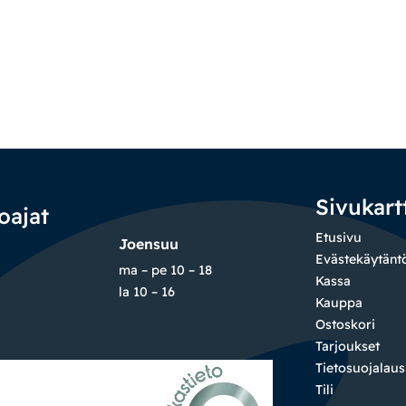
Sivukart
oajat
Etusivu
Joensuu
Evästekäytänt
ma – pe 10 – 18
Kassa
la 10 – 16
Kauppa
Ostoskori
Tarjoukset
Tietosuojalau
Tili