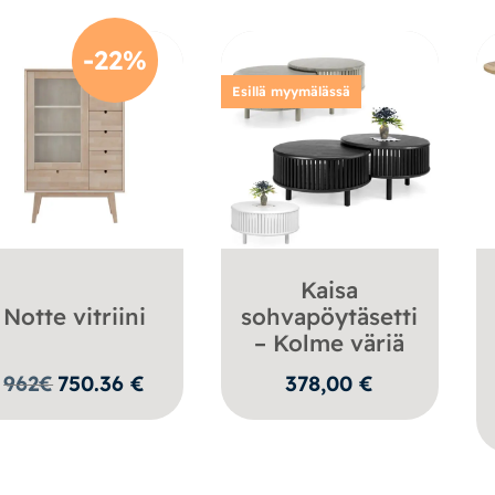
-22%
Esillä myymälässä
Kaisa
Notte vitriini
sohvapöytäsetti
– Kolme väriä
962
€
750.36
€
378,00
€