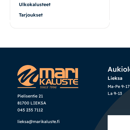
Ulkokalusteet
Tarjoukset
|
|
Oma tili
Yhteystiedot
Ostoskori
Aukiol
Lieksa
Ma-Pe 9-17
La 9-13
Pielisentie 21
81700 LIEKSA
045 235 7112
lieksa@marikaluste.fi