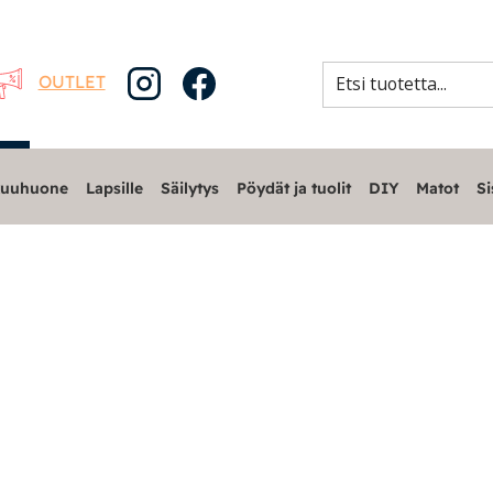
OUTLET
uuhuone
Lapsille
Säilytys
Pöydät ja tuolit
DIY
Matot
Si