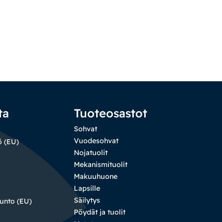
ta
Tuoteosastot
Sohvat
Vuodesohvat
ö (EU)
Nojatuolit
Mekanismituolit
Makuuhuone
Lapsille
Säilytys
sunto (EU)
Pöydät ja tuolit