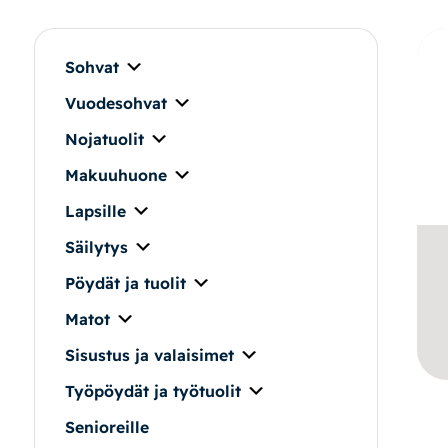
Makuuhuone
Pöydät ja tuolit
Sohvat
Vuodesohvat
Säilytys
Nojatuolit
Työpöydät ja työtuolit
Makuuhuone
Lapsille
Matot
Säilytys
Ulkokalusteet
Pöydät ja tuolit
Matot
Valaisimet
Sisustus ja valaisimet
Vuodesohvat
Työpöydät ja työtuolit
Senioreille
Senioreille