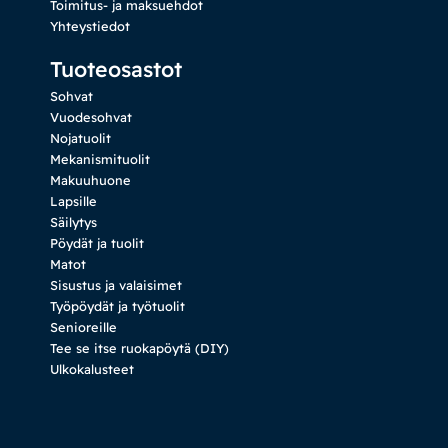
Toimitus- ja maksuehdot
Yhteystiedot
Tuoteosastot
Sohvat
Vuodesohvat
Nojatuolit
Mekanismituolit
Makuuhuone
Lapsille
Säilytys
Pöydät ja tuolit
Matot
Sisustus ja valaisimet
Työpöydät ja työtuolit
Senioreille
Tee se itse ruokapöytä (DIY)
Ulkokalusteet