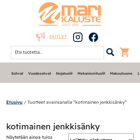
OUTLET
Sohvat
Vuodesohvat
Nojatuolit
Mekanismituolit
Makuuhuone
L
Etusivu
/ Tuotteet avainsanalla “kotimainen jenkkisänky”
Sohvat
kotimainen jenkkisänky
Nojatuolit
Näytetään ainoa tulos