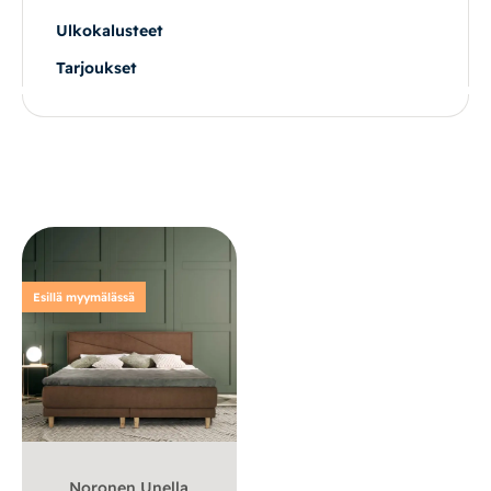
Ulkokalusteet
Vuodesohvat
Tarjoukset
Senioreille
|
|
Oma tili
Yhteystiedot
Ostoskori
Esillä myymälässä
Noronen Unella