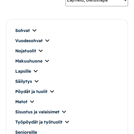
Mekanismituolit
Makuuhuone
Sohvat
Vuodesohvat
Pöydät ja tuolit
Nojatuolit
Säilytys
Makuuhuone
Lapsille
Työpöydät ja työtuolit
Säilytys
Pöydät ja tuolit
Matot
Matot
Ulkokalusteet
Sisustus ja valaisimet
Työpöydät ja työtuolit
Valaisimet
Senioreille