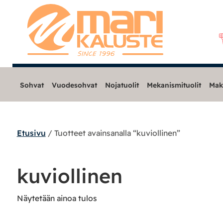
Sohvat
Vuodesohvat
Nojatuolit
Mekanismituolit
Mak
Etusivu
/ Tuotteet avainsanalla “kuviollinen”
Sohvat
Nojatuolit
kuviollinen
Mekanismituolit
Näytetään ainoa tulos