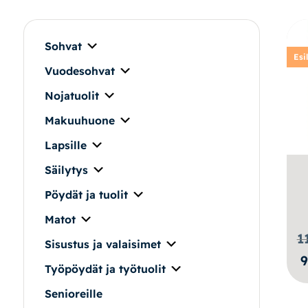
Makuuhuone
Pöydät ja tuolit
Sohvat
Esi
Vuodesohvat
Säilytys
Nojatuolit
Työpöydät ja työtuolit
Makuuhuone
Lapsille
Matot
Säilytys
Ulkokalusteet
Pöydät ja tuolit
Matot
Valaisimet
1
Sisustus ja valaisimet
9
Vuodesohvat
Työpöydät ja työtuolit
Senioreille
Senioreille