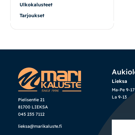
Ulkokalusteet
Tarjoukset
|
|
Oma tili
Yhteystiedot
Ostoskori
Aukiol
Lieksa
Ma-Pe 9-17
La 9-13
Pielisentie 21
81700 LIEKSA
045 235 7112
lieksa@marikaluste.fi