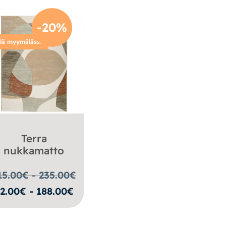
-20%
llä myymälässä
Terra
nukkamatto
15.00€ - 235.00
€
2.00€ - 188.00€