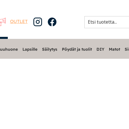
OUTLET
uuhuone
Lapsille
Säilytys
Pöydät ja tuolit
DIY
Matot
Si