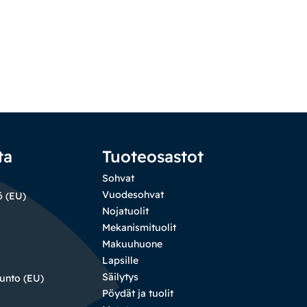
ta
Tuoteosastot
Sohvat
Vuodesohvat
ö (EU)
Nojatuolit
Mekanismituolit
Makuuhuone
Lapsille
Säilytys
sunto (EU)
Pöydät ja tuolit