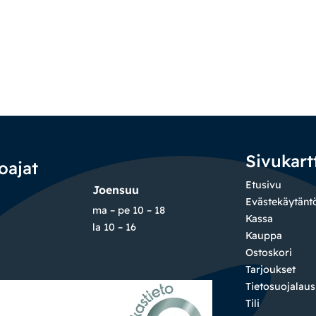
Sivukart
oajat
Etusivu
Joensuu
Evästekäytänt
ma – pe 10 – 18
Kassa
la 10 – 16
Kauppa
Ostoskori
Tarjoukset
Tietosuojalau
Tili