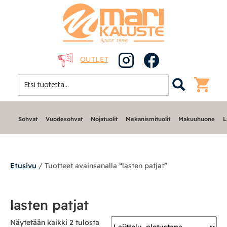
OUTLET
Sohvat
Vuodesohvat
Nojatuolit
Mekanismituolit
Makuuhuone
L
Etusivu
/ Tuotteet avainsanalla “lasten patjat”
Sohvat
lasten patjat
Nojatuolit
Näytetään kaikki 2 tulosta