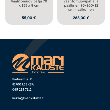
Vaahtomuovipatja 70
vaahtomuovipatja ja
x 155 x 8 cm
päällinen 90×200×12
cm – valkoinen
55,00
€
268,00
€
Pielisentie 21
81700 LIEKSA
045 235 7112
lieksa@marikaluste.fi