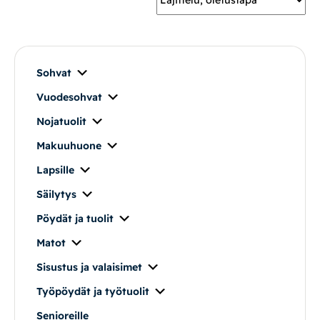
Mekanismituolit
Makuuhuone
Sohvat
Vuodesohvat
Pöydät ja tuolit
Nojatuolit
Säilytys
Makuuhuone
Lapsille
Työpöydät ja työtuolit
Säilytys
Pöydät ja tuolit
Matot
Matot
Ulkokalusteet
Sisustus ja valaisimet
Työpöydät ja työtuolit
Valaisimet
Senioreille