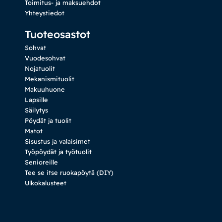
Toimitus- ja maksuehdot
Yhteystiedot
Tuoteosastot
Sohvat
Vuodesohvat
Nojatuolit
Mekanismituolit
Makuuhuone
Lapsille
Säilytys
Pöydät ja tuolit
Matot
Sisustus ja valaisimet
Työpöydät ja työtuolit
Senioreille
Tee se itse ruokapöytä (DIY)
Ulkokalusteet