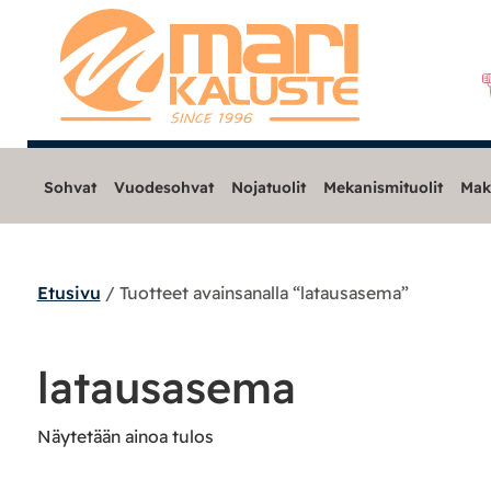
Sohvat
Vuodesohvat
Nojatuolit
Mekanismituolit
Mak
Etusivu
/ Tuotteet avainsanalla “latausasema”
Sohvat
Nojatuolit
latausasema
Mekanismituolit
Näytetään ainoa tulos