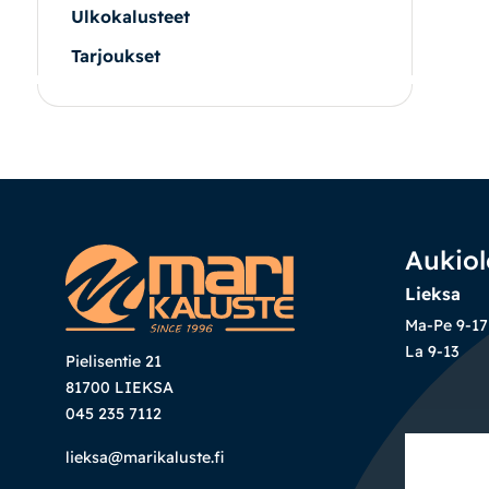
Ulkokalusteet
Tarjoukset
|
|
Oma tili
Yhteystiedot
Ostoskori
Aukiol
Lieksa
Ma-Pe 9-17
La 9-13
Pielisentie 21
81700 LIEKSA
045 235 7112
lieksa@marikaluste.fi