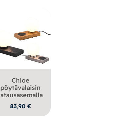
Chloe
pöytävalaisin
latausasemalla
83,90
€