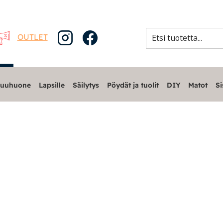
OUTLET
uuhuone
Lapsille
Säilytys
Pöydät ja tuolit
DIY
Matot
Si