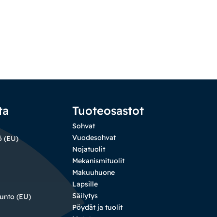
ta
Tuoteosastot
Sohvat
Vuodesohvat
ö (EU)
Nojatuolit
Mekanismituolit
Makuuhuone
Lapsille
Säilytys
sunto (EU)
Pöydät ja tuolit