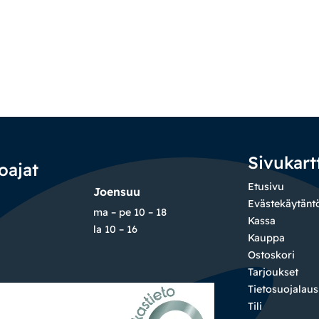
Sivukart
oajat
Etusivu
Joensuu
Evästekäytänt
ma – pe 10 – 18
Kassa
la 10 – 16
Kauppa
Ostoskori
Tarjoukset
Tietosuojalau
Tili