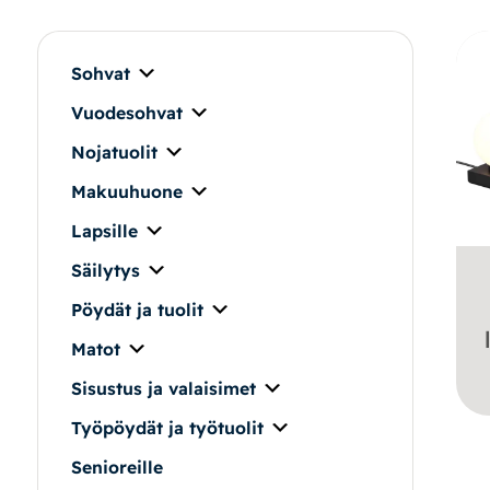
Makuuhuone
Pöydät ja tuolit
Sohvat
Vuodesohvat
Säilytys
Nojatuolit
Työpöydät ja työtuolit
Makuuhuone
Lapsille
Matot
Säilytys
Ulkokalusteet
Pöydät ja tuolit
Matot
Valaisimet
Sisustus ja valaisimet
Vuodesohvat
Työpöydät ja työtuolit
Senioreille
Senioreille