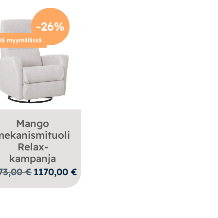
-26%
llä myymälässä
Mango
mekanismituoli
Relax-
kampanja
Alkuperäinen
Nykyinen
73,00
€
1170,00
€
hinta
hinta
oli:
on:
1573,00 €.
1170,00 €.