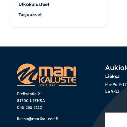
Ulkokalusteet
Tarjoukset
|
|
Oma tili
Yhteystiedot
Ostoskori
Aukiol
Lieksa
Ma-Pe 9-17
La 9-13
Pielisentie 21
81700 LIEKSA
045 235 7112
lieksa@marikaluste.fi