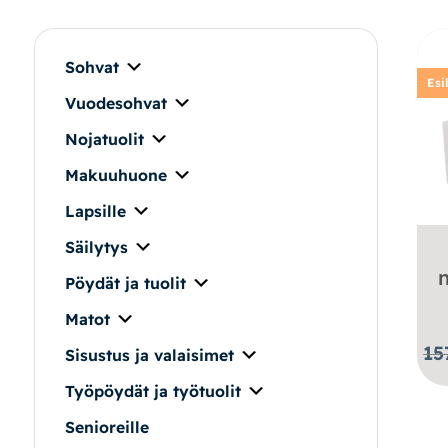
Makuuhuone
Pöydät ja tuolit
Sohvat
Esi
Vuodesohvat
Säilytys
Nojatuolit
Työpöydät ja työtuolit
Makuuhuone
Lapsille
Matot
Säilytys
Ulkokalusteet
Pöydät ja tuolit
Matot
Valaisimet
15
Sisustus ja valaisimet
Vuodesohvat
Työpöydät ja työtuolit
Senioreille
Senioreille