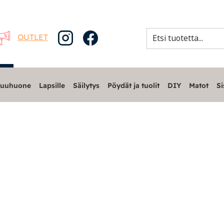
OUTLET
uuhuone
Lapsille
Säilytys
Pöydät ja tuolit
DIY
Matot
Si