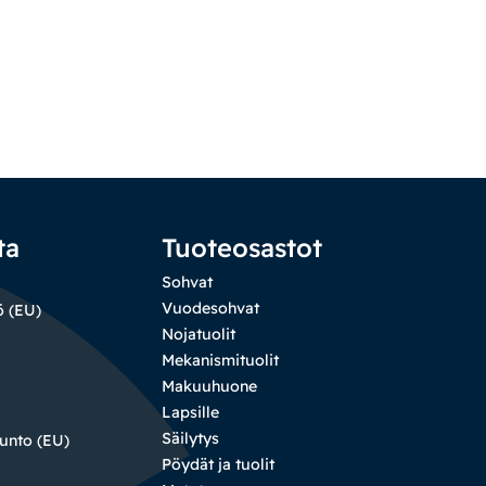
ta
Tuoteosastot
Sohvat
Vuodesohvat
ö (EU)
Nojatuolit
Mekanismituolit
Makuuhuone
Lapsille
Säilytys
sunto (EU)
Pöydät ja tuolit