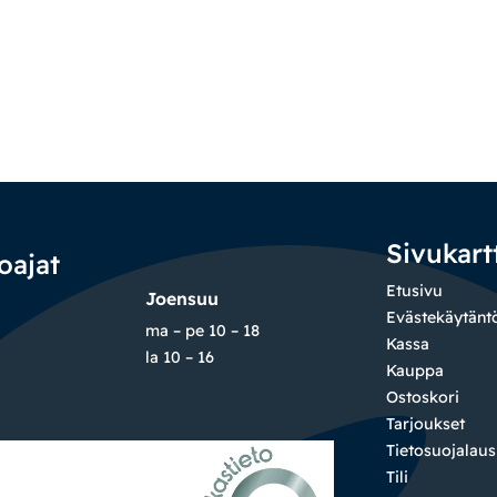
Sivukart
oajat
Etusivu
Joensuu
Evästekäytänt
ma – pe 10 – 18
Kassa
la 10 – 16
Kauppa
Ostoskori
Tarjoukset
Tietosuojalau
Tili