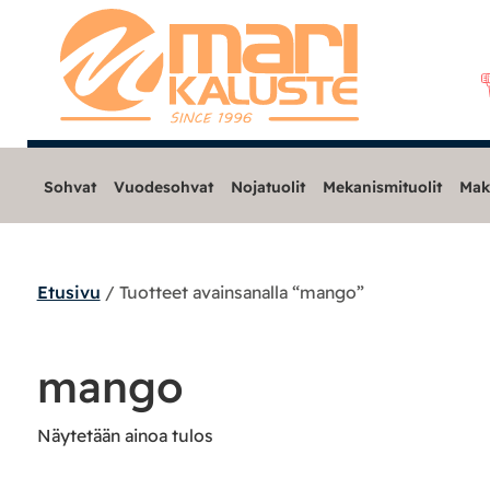
Sohvat
Vuodesohvat
Nojatuolit
Mekanismituolit
Mak
Etusivu
/ Tuotteet avainsanalla “mango”
Sohvat
Nojatuolit
mango
Mekanismituolit
Näytetään ainoa tulos