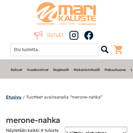
OUTLET
Sohvat
Vuodesohvat
Nojatuolit
Mekanismituolit
Makuuhuone
L
Etusivu
/ Tuotteet avainsanalla “merone-nahka”
Sohvat
merone-nahka
Nojatuolit
Näytetään kaikki 4 tulosta