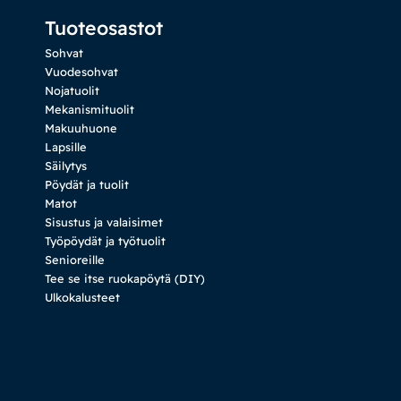
Tuoteosastot
Sohvat
Vuodesohvat
Nojatuolit
Mekanismituolit
Makuuhuone
Lapsille
Säilytys
Pöydät ja tuolit
Matot
Sisustus ja valaisimet
Työpöydät ja työtuolit
Senioreille
Tee se itse ruokapöytä (DIY)
Ulkokalusteet