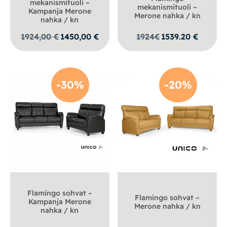
mekanismituoli –
mekanismituoli –
Kampanja Merone
Merone nahka / kn
nahka / kn
Alkuperäinen
Nykyinen
1924,00
€
1450,00
€
1924
€
1539.20
€
hinta
hinta
oli:
on:
1924,00 €.
1450,00 €.
-30%
-20%
Flamingo sohvat –
Flamingo sohvat –
Kampanja Merone
Merone nahka / kn
nahka / kn