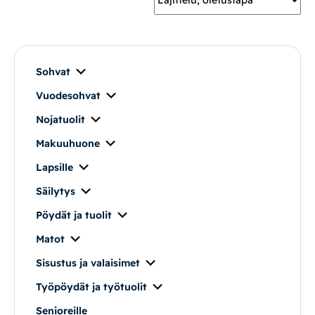
Mekanismituolit
Makuuhuone
Sohvat
Vuodesohvat
Pöydät ja tuolit
Nojatuolit
Säilytys
Makuuhuone
Lapsille
Työpöydät ja työtuolit
Säilytys
Pöydät ja tuolit
Matot
Matot
Ulkokalusteet
Sisustus ja valaisimet
Työpöydät ja työtuolit
Valaisimet
Senioreille