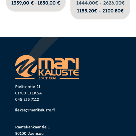
Hintaluokka:
1339,00
€
1850,00
€
1444.00€ - 2626.00
€
–
1339,00 €
1155.20€ - 2100.80€
-
1850,00 €
Pielisentie 21
81700 LIEKSA
045 235 7112
lieksa@marikaluste.fi
Raatekankaantie 1
80100 Joensuu