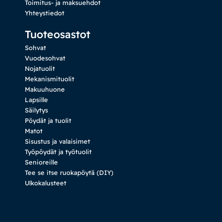
Toimitus- ja maksuehdot
Yhteystiedot
Tuoteosastot
Sohvat
Vuodesohvat
Nojatuolit
Mekanismituolit
Makuuhuone
Lapsille
Säilytys
Pöydät ja tuolit
Matot
Sisustus ja valaisimet
Työpöydät ja työtuolit
Senioreille
Tee se itse ruokapöytä (DIY)
Ulkokalusteet