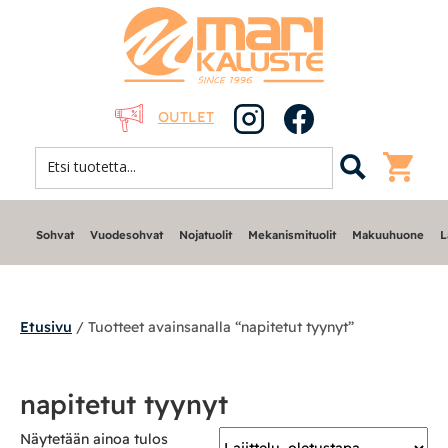
OUTLET
Sohvat
Vuodesohvat
Nojatuolit
Mekanismituolit
Makuuhuone
L
Etusivu
/ Tuotteet avainsanalla “napitetut tyynyt”
Sohvat
napitetut tyynyt
Nojatuolit
Näytetään ainoa tulos