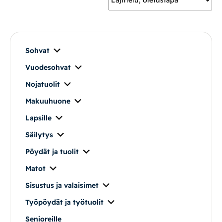
Mekanismituolit
Makuuhuone
Sohvat
Vuodesohvat
Pöydät ja tuolit
Nojatuolit
Säilytys
Makuuhuone
Lapsille
Työpöydät ja työtuolit
Säilytys
Pöydät ja tuolit
Matot
Matot
Ulkokalusteet
Sisustus ja valaisimet
Työpöydät ja työtuolit
Valaisimet
Senioreille