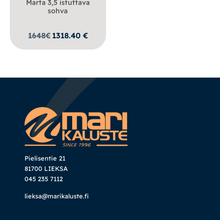
Marta 3,5 istuttava
sohva
1648
€
1318.40
€
Pielisentie 21
81700 LIEKSA
045 235 7112
lieksa@marikaluste.fi