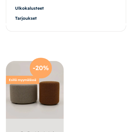
Ulkokalusteet
Vuodesohvat
Tarjoukset
Senioreille
|
|
Oma tili
Yhteystiedot
Ostoskori
-20%
Esillä myymälässä