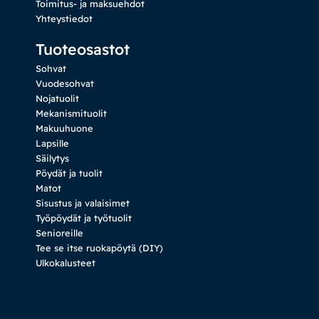
Toimitus- ja maksuehdot
Yhteystiedot
Tuoteosastot
Sohvat
Vuodesohvat
Nojatuolit
Mekanismituolit
Makuuhuone
Lapsille
Säilytys
Pöydät ja tuolit
Matot
Sisustus ja valaisimet
Työpöydät ja työtuolit
Senioreille
Tee se itse ruokapöytä (DIY)
Ulkokalusteet