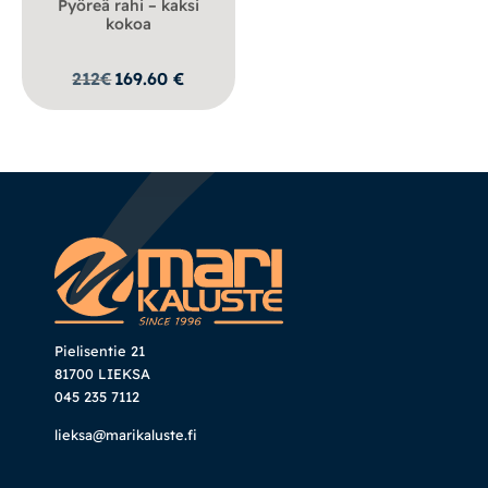
Pyöreä rahi – kaksi
kokoa
212
€
169.60
€
Pielisentie 21
81700 LIEKSA
045 235 7112
lieksa@marikaluste.fi