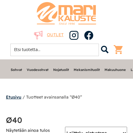
OUTLET
Sohvat
Vuodesohvat
Nojatuolit
Mekanismituolit
Makuuhuone
L
Etusivu
/ Tuotteet avainsanalla “Ø40”
Sohvat
Ø40
Nojatuolit
Näytetään ainoa tulos