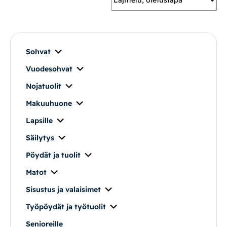
Mekanismituolit
Makuuhuone
Sohvat
Vuodesohvat
Pöydät ja tuolit
Nojatuolit
Säilytys
Makuuhuone
Lapsille
Työpöydät ja työtuolit
Säilytys
Pöydät ja tuolit
Matot
Matot
Ulkokalusteet
Sisustus ja valaisimet
Työpöydät ja työtuolit
Valaisimet
Senioreille