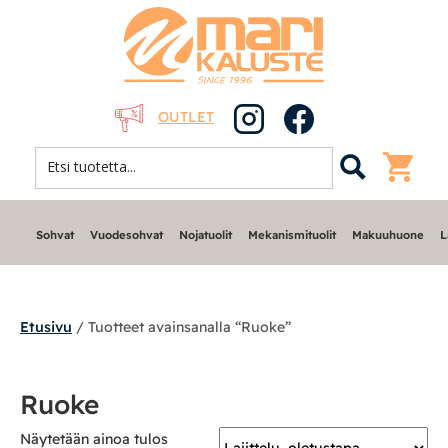
OUTLET
Sohvat
Vuodesohvat
Nojatuolit
Mekanismituolit
Makuuhuone
L
Etusivu
/ Tuotteet avainsanalla “Ruoke”
Sohvat
Ruoke
Nojatuolit
Näytetään ainoa tulos