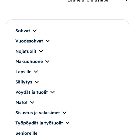
Mekanismituolit
Makuuhuone
Sohvat
Vuodesohvat
Pöydät ja tuolit
Nojatuolit
Säilytys
Makuuhuone
Lapsille
Työpöydät ja työtuolit
Säilytys
Pöydät ja tuolit
Matot
Matot
Ulkokalusteet
Sisustus ja valaisimet
Työpöydät ja työtuolit
Valaisimet
Senioreille