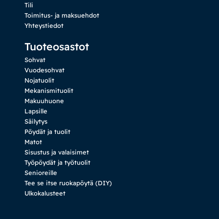
Tili
Toimitus- ja maksuehdot
Yhteystiedot
Tuoteosastot
Sohvat
Vuodesohvat
Nojatuolit
Mekanismituolit
Makuuhuone
Lapsille
Säilytys
Pöydät ja tuolit
Matot
Sisustus ja valaisimet
Työpöydät ja työtuolit
Senioreille
Tee se itse ruokapöytä (DIY)
Ulkokalusteet