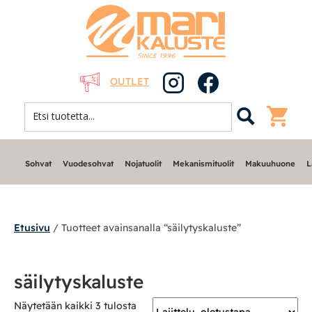
OUTLET
Sohvat
Vuodesohvat
Nojatuolit
Mekanismituolit
Makuuhuone
L
Etusivu
/ Tuotteet avainsanalla “säilytyskaluste”
Sohvat
säilytyskaluste
Nojatuolit
Näytetään kaikki 3 tulosta