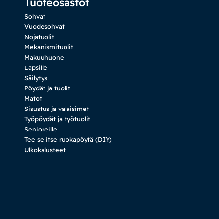
Tuoteosastot
Sohvat
Vuodesohvat
Nojatuolit
Mekanismituolit
Makuuhuone
Lapsille
Säilytys
Pöydät ja tuolit
Matot
Sisustus ja valaisimet
Työpöydät ja työtuolit
Senioreille
Tee se itse ruokapöytä (DIY)
Ulkokalusteet