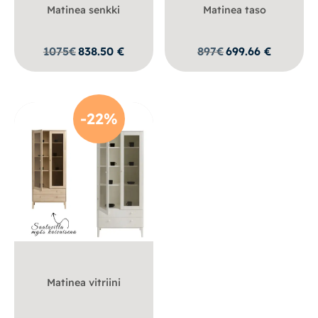
Matinea senkki
Matinea taso
1075
€
838.50
€
897
€
699.66
€
-22%
Matinea vitriini