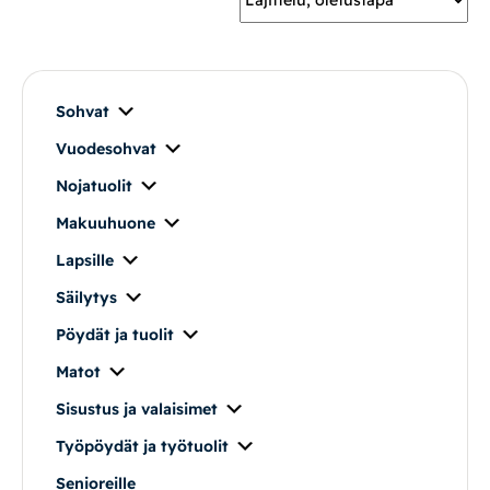
Mekanismituolit
Makuuhuone
Sohvat
Vuodesohvat
Pöydät ja tuolit
Nojatuolit
Säilytys
Makuuhuone
Lapsille
Työpöydät ja työtuolit
Säilytys
Pöydät ja tuolit
Matot
Matot
Ulkokalusteet
Sisustus ja valaisimet
Työpöydät ja työtuolit
Valaisimet
Senioreille