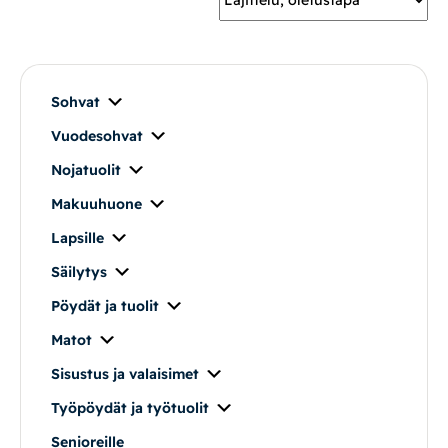
Mekanismituolit
Makuuhuone
Sohvat
Vuodesohvat
Pöydät ja tuolit
Nojatuolit
Säilytys
Makuuhuone
Lapsille
Työpöydät ja työtuolit
Säilytys
Pöydät ja tuolit
Matot
Matot
Ulkokalusteet
Sisustus ja valaisimet
Työpöydät ja työtuolit
Valaisimet
Senioreille