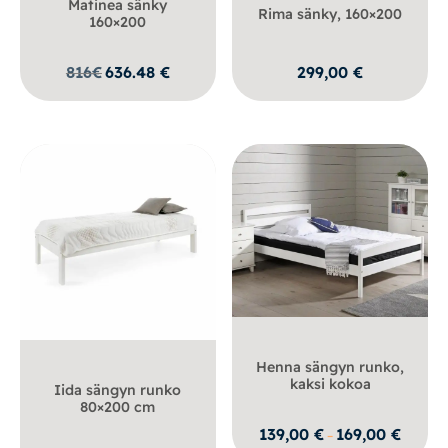
Matinea sänky
Rima sänky, 160×200
160×200
816
€
636.48
€
299,00
€
Henna sängyn runko,
kaksi kokoa
Iida sängyn runko
80×200 cm
Hintalu
139,00
€
169,00
€
–