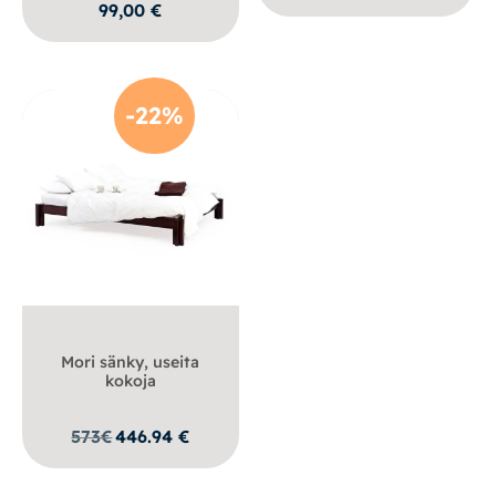
139,00 €
99,00
€
-
169,00 
-22%
Mori sänky, useita
kokoja
573
€
446.94
€