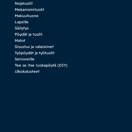
Nojatuolit
Mekanismituolit
Makuuhuone
Lapsille
Säilytys
Pöydät ja tuolit
Matot
Sisustus ja valaisimet
Työpöydät ja työtuolit
Senioreille
Tee se itse ruokapöytä (DIY)
Ulkokalusteet