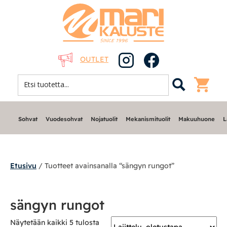
OUTLET
Sohvat
Vuodesohvat
Nojatuolit
Mekanismituolit
Makuuhuone
L
Etusivu
/ Tuotteet avainsanalla “sängyn rungot”
Sohvat
sängyn rungot
Nojatuolit
Näytetään kaikki 5 tulosta