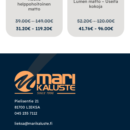
Lumen matto – Useita
helppohoitoinen
kokoja
matto
39.00€ - 149.00
€
52.20€ - 120.00
€
31.20€ - 119.20€
41.76€ - 96.00€
Pielisentie 21
81700 LIEKSA
045 235 7112
lieksa@marikaluste.fi