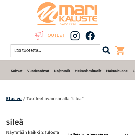
OUTLET
Sohvat
Vuodesohvat
Nojatuolit
Mekanismituolit
Makuuhuone
L
Etusivu
/ Tuotteet avainsanalla “sileä”
Sohvat
sileä
Nojatuolit
Näytetään kaikki 2 tulosta