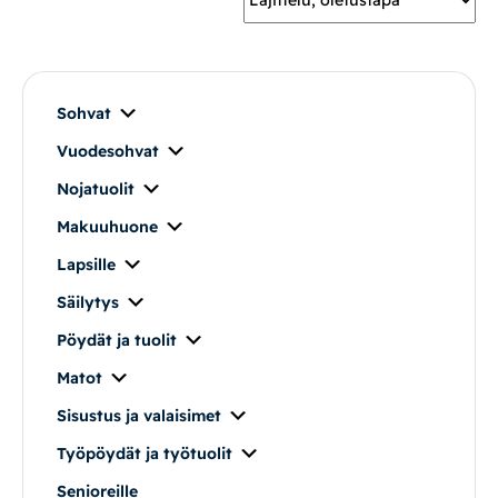
Mekanismituolit
Makuuhuone
Sohvat
Vuodesohvat
Pöydät ja tuolit
Nojatuolit
Säilytys
Makuuhuone
Lapsille
Työpöydät ja työtuolit
Säilytys
Pöydät ja tuolit
Matot
Matot
Ulkokalusteet
Sisustus ja valaisimet
Työpöydät ja työtuolit
Valaisimet
Senioreille