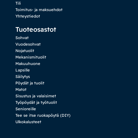
Tili
Toimitus- ja maksuehdot
Yhteystiedot
Tuoteosastot
Sohvat
Vuodesohvat
Nojatuolit
Mekanismituolit
Makuuhuone
Lapsille
Säilytys
Pöydät ja tuolit
Matot
Sisustus ja valaisimet
Työpöydät ja työtuolit
Senioreille
Tee se itse ruokapöytä (DIY)
Ulkokalusteet