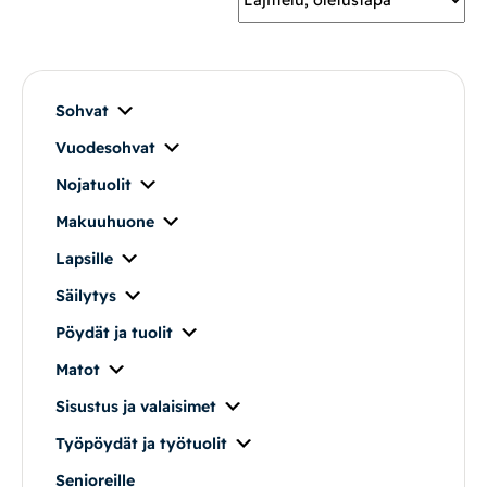
Mekanismituolit
Makuuhuone
Sohvat
Vuodesohvat
Pöydät ja tuolit
Nojatuolit
Säilytys
Makuuhuone
Lapsille
Työpöydät ja työtuolit
Säilytys
Pöydät ja tuolit
Matot
Matot
Ulkokalusteet
Sisustus ja valaisimet
Työpöydät ja työtuolit
Valaisimet
Senioreille