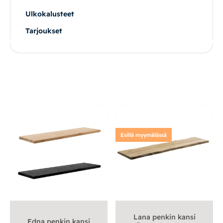
Ulkokalusteet
Vuodesohvat
Tarjoukset
Senioreille
|
|
Oma tili
Yhteystiedot
Ostoskori
Esillä myymälässä
Lana penkin kansi
Edna penkin kansi