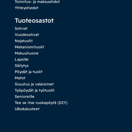
Toimitus- ja maksuehdot
Yhteystiedot
Tuoteosastot
Sohvat
Vuodesohvat
Nojatuolit
Mekanismituolit
Makuuhuone
Lapsille
Säilytys
Pöydät ja tuolit
Matot
Sisustus ja valaisimet
Työpöydät ja työtuolit
Senioreille
Tee se itse ruokapöytä (DIY)
Ulkokalusteet