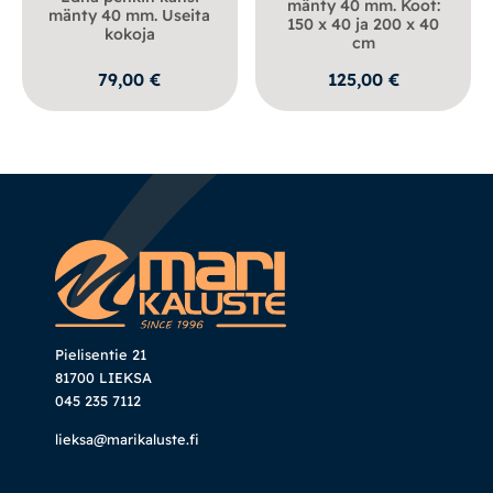
mänty 40 mm. Koot:
mänty 40 mm. Useita
150 x 40 ja 200 x 40
kokoja
cm
79,00
€
125,00
€
Pielisentie 21
81700 LIEKSA
045 235 7112
lieksa@marikaluste.fi