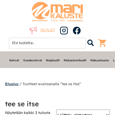
OUTLET
Sohvat
Vuodesohvat
Nojatuolit
Mekanismituolit
Makuuhuone
L
Etusivu
/ Tuotteet avainsanalla “tee se itse”
Sohvat
tee se itse
Nojatuolit
Näytetään kaikki 2 tulosta