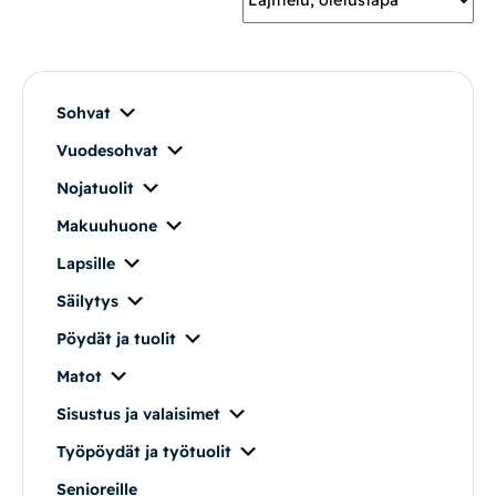
Mekanismituolit
Makuuhuone
Sohvat
Vuodesohvat
Pöydät ja tuolit
Nojatuolit
Säilytys
Makuuhuone
Lapsille
Työpöydät ja työtuolit
Säilytys
Pöydät ja tuolit
Matot
Matot
Ulkokalusteet
Sisustus ja valaisimet
Työpöydät ja työtuolit
Valaisimet
Senioreille