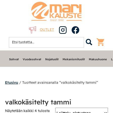
OUTLET
Sohvat
Vuodesohvat
Nojatuolit
Mekanismituolit
Makuuhuone
L
Etusivu
/ Tuotteet avainsanalla “valkokäsitelty tammi”
Sohvat
valkokäsitelty tammi
Nojatuolit
Näytetään kaikki 4 tulosta