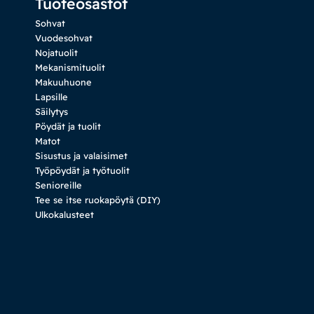
Tuoteosastot
Sohvat
Vuodesohvat
Nojatuolit
Mekanismituolit
Makuuhuone
Lapsille
Säilytys
Pöydät ja tuolit
Matot
Sisustus ja valaisimet
Työpöydät ja työtuolit
Senioreille
Tee se itse ruokapöytä (DIY)
Ulkokalusteet