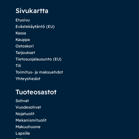
Sivukartta
Etusivu
Evästekäytäntö (EU)
Kassa
Kauppa
Ostoskori
Tarjoukset
Tietosuojalausunto (EU)
Tili
Toimitus- ja maksuehdot
Yhteystiedot
Tuoteosastot
Sohvat
Vuodesohvat
Nojatuolit
Mekanismituolit
Makuuhuone
Lapsille