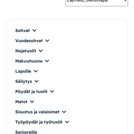
Mekanismituolit
Makuuhuone
Sohvat
Vuodesohvat
Pöydät ja tuolit
Nojatuolit
Säilytys
Makuuhuone
Lapsille
Työpöydät ja työtuolit
Säilytys
Pöydät ja tuolit
Matot
Matot
Ulkokalusteet
Sisustus ja valaisimet
Työpöydät ja työtuolit
Valaisimet
Senioreille