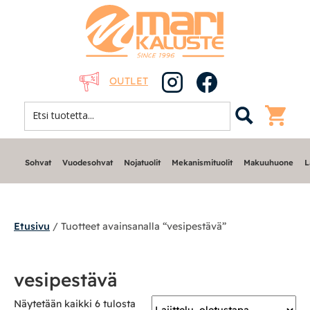
OUTLET
Sohvat
Vuodesohvat
Nojatuolit
Mekanismituolit
Makuuhuone
L
Etusivu
/ Tuotteet avainsanalla “vesipestävä”
Sohvat
vesipestävä
Nojatuolit
Näytetään kaikki 6 tulosta