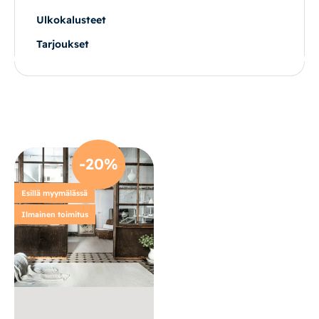
Ulkokalusteet
Vuodesohvat
Tarjoukset
Senioreille
|
|
Oma tili
Yhteystiedot
Ostoskori
-20%
Esillä myymälässä
Ilmainen toimitus