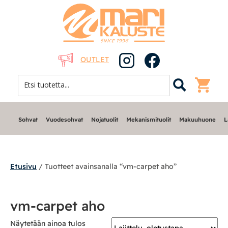
OUTLET
Sohvat
Vuodesohvat
Nojatuolit
Mekanismituolit
Makuuhuone
L
Etusivu
/ Tuotteet avainsanalla “vm-carpet aho”
Sohvat
vm-carpet aho
Nojatuolit
Näytetään ainoa tulos