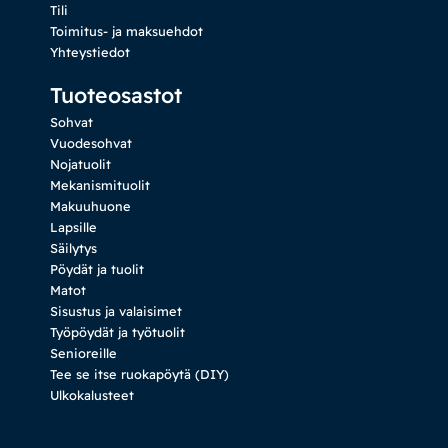
Tili
Toimitus- ja maksuehdot
Yhteystiedot
Tuoteosastot
Sohvat
Vuodesohvat
Nojatuolit
Mekanismituolit
Makuuhuone
Lapsille
Säilytys
Pöydät ja tuolit
Matot
Sisustus ja valaisimet
Työpöydät ja työtuolit
Senioreille
Tee se itse ruokapöytä (DIY)
Ulkokalusteet