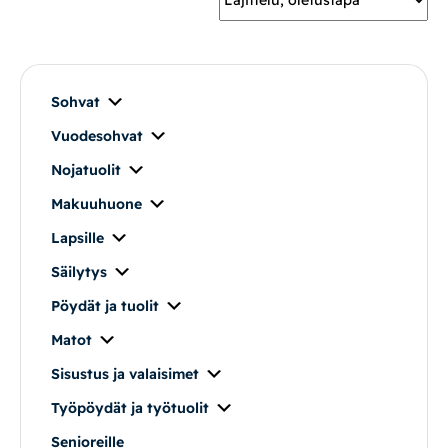
Mekanismituolit
Makuuhuone
Sohvat
Vuodesohvat
Pöydät ja tuolit
Nojatuolit
Säilytys
Makuuhuone
Lapsille
Työpöydät ja työtuolit
Säilytys
Pöydät ja tuolit
Matot
Matot
Ulkokalusteet
Sisustus ja valaisimet
Työpöydät ja työtuolit
Valaisimet
Senioreille