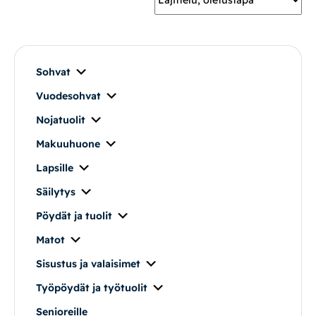
Mekanismituolit
Makuuhuone
Sohvat
Vuodesohvat
Pöydät ja tuolit
Nojatuolit
Säilytys
Makuuhuone
Lapsille
Työpöydät ja työtuolit
Säilytys
Pöydät ja tuolit
Matot
Matot
Ulkokalusteet
Sisustus ja valaisimet
Työpöydät ja työtuolit
Valaisimet
Senioreille