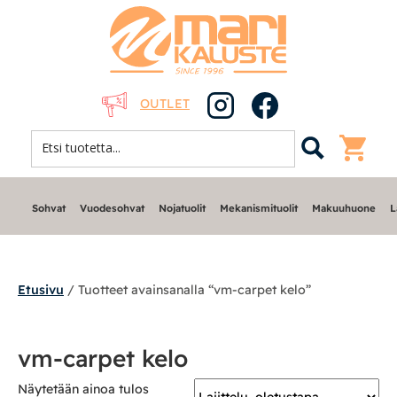
OUTLET
Sohvat
Vuodesohvat
Nojatuolit
Mekanismituolit
Makuuhuone
L
Etusivu
/ Tuotteet avainsanalla “vm-carpet kelo”
Sohvat
vm-carpet kelo
Nojatuolit
Näytetään ainoa tulos