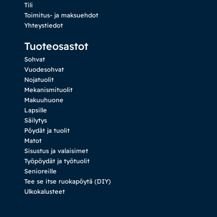
Tili
Toimitus- ja maksuehdot
Yhteystiedot
Tuoteosastot
Sohvat
Vuodesohvat
Nojatuolit
Mekanismituolit
Makuuhuone
Lapsille
Säilytys
Pöydät ja tuolit
Matot
Sisustus ja valaisimet
Työpöydät ja työtuolit
Senioreille
Tee se itse ruokapöytä (DIY)
Ulkokalusteet