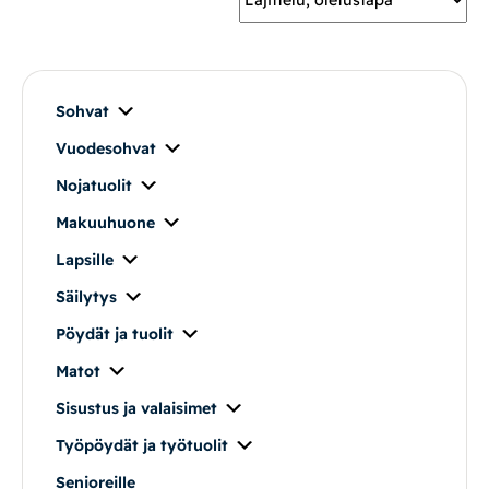
Mekanismituolit
Makuuhuone
Sohvat
Vuodesohvat
Pöydät ja tuolit
Nojatuolit
Säilytys
Makuuhuone
Lapsille
Työpöydät ja työtuolit
Säilytys
Pöydät ja tuolit
Matot
Matot
Ulkokalusteet
Sisustus ja valaisimet
Työpöydät ja työtuolit
Valaisimet
Senioreille