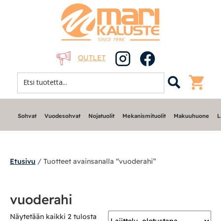
OUTLET
Sohvat
Vuodesohvat
Nojatuolit
Mekanismituolit
Makuuhuone
L
Etusivu
/ Tuotteet avainsanalla “vuoderahi”
Sohvat
vuoderahi
Nojatuolit
Näytetään kaikki 2 tulosta