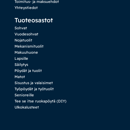
Toimitus- ja maksuehdot
Yhteystiedot
Tuoteosastot
Sohvat
Vuodesohvat
Nojatuolit
Mekanismituolit
Makuuhuone
Lapsille
Säilytys
Pöydät ja tuolit
Matot
Sisustus ja valaisimet
Työpöydät ja työtuolit
Senioreille
Tee se itse ruokapöytä (DIY)
Ulkokalusteet