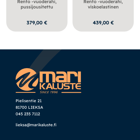
Rento -vuoderahi,
Rento -vuoderahi,
pussijousitettu
viskoelastinen
379,00
€
439,00
€
Pielisentie 21
81700 LIEKSA
045 235 7112
lieksa@marikaluste.fi