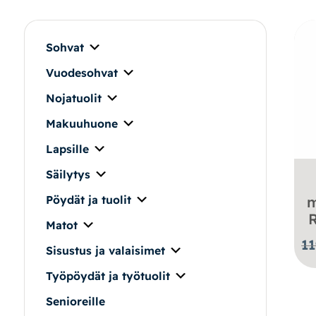
Makuuhuone
Pöydät ja tuolit
Sohvat
Vuodesohvat
Säilytys
Nojatuolit
Työpöydät ja työtuolit
Makuuhuone
Lapsille
Matot
Säilytys
Ulkokalusteet
m
Pöydät ja tuolit
R
Matot
Valaisimet
1
Sisustus ja valaisimet
Vuodesohvat
Työpöydät ja työtuolit
Senioreille
Senioreille