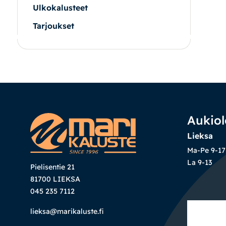
Ulkokalusteet
Tarjoukset
|
|
Oma tili
Yhteystiedot
Ostoskori
Aukiol
Lieksa
Ma-Pe 9-17
La 9-13
Pielisentie 21
81700 LIEKSA
045 235 7112
lieksa@marikaluste.fi