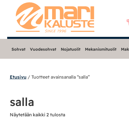
Sohvat
Vuodesohvat
Nojatuolit
Mekanismituolit
Mak
Etusivu
/ Tuotteet avainsanalla “salla”
Sohvat
Nojatuolit
salla
Mekanismituolit
Näytetään kaikki 2 tulosta