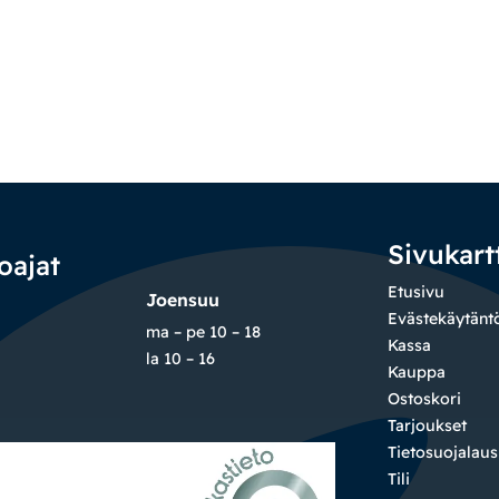
Sivukart
oajat
Etusivu
Joensuu
Evästekäytänt
ma – pe 10 – 18
Kassa
la 10 – 16
Kauppa
Ostoskori
Tarjoukset
Tietosuojalau
Tili