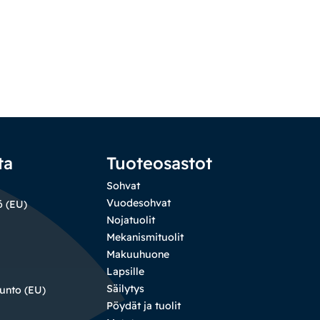
ta
Tuoteosastot
Sohvat
Vuodesohvat
ö (EU)
Nojatuolit
Mekanismituolit
Makuuhuone
Lapsille
Säilytys
sunto (EU)
Pöydät ja tuolit