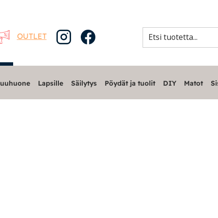
OUTLET
uuhuone
Lapsille
Säilytys
Pöydät ja tuolit
DIY
Matot
Si