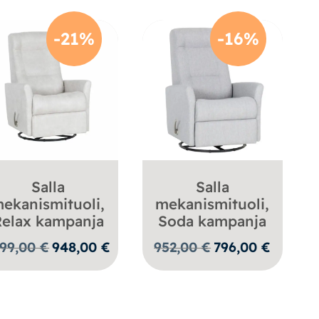
-21%
-16%
Salla
Salla
ekanismituoli,
mekanismituoli,
elax kampanja
Soda kampanja
Alkuperäinen
Nykyinen
Alkuperäinen
Nykyinen
199,00
€
948,00
€
952,00
€
796,00
€
hinta
hinta
hinta
hinta
oli:
on:
oli:
on:
1199,00 €.
948,00 €.
952,00 €.
796,00 €.